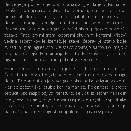
Bistvenega pomena je dobra analiza igre, ki je odvisna od
izkušenj pri igranju pokra. To pomeni, da se je treba
prilagoditi okoliščinam v igri in se izogibati trmastim potezam –
dejanja morajo temeljiti na tem, kar smo se naučili.
Razmislimo še o eni fazi igre, ki začetnikom pogosto povzroča
težave. Pred prvimi tremi odprtimi skupnimi kartami (»flop«)
večina začetnikov le izenačuje stave, čeprav je stavo bolje
zvišati in igrati agresivno. Če stavo povišajo samo, ko imajo v
roki najmočnejše kombinacije kart, bodo izkušeni igralci hitro
uganili njihove poteze in jim pobrali vse žetone.
Konec koncev smo vsi samo ljudje in lahko delamo napake.
Če pa bi radi poskrbeli, da bo napak čim manj, moramo na igri
delati. To pomeni, da je prve igre pokra najbolje igrati v okolju,
kjer so začetniške izgube kar najmanjše. Poleg tega je treba
proučiti vso razpoložljivo literaturo, se učiti iz lastnih napak in
izboljševati svoje igranje. Če vam uspe premagati nasprotnike
začetnike, ne mislite, da že znate igrati poker. Tudi to je
namreč ena izmed pogostih napak novih igralcev pokra.