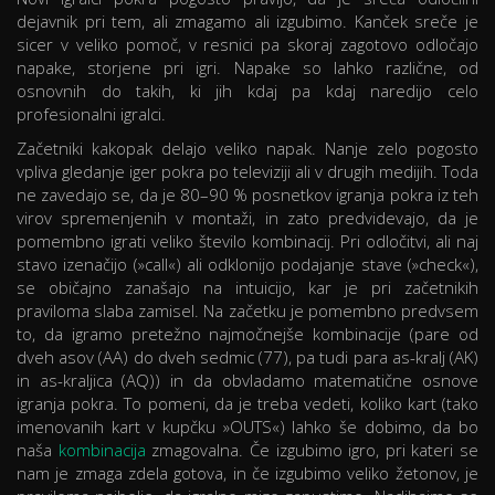
dejavnik pri tem, ali zmagamo ali izgubimo. Kanček sreče je
sicer v veliko pomoč, v resnici pa skoraj zagotovo odločajo
napake, storjene pri igri. Napake so lahko različne, od
osnovnih do takih, ki jih kdaj pa kdaj naredijo celo
profesionalni igralci.
Začetniki kakopak delajo veliko napak. Nanje zelo pogosto
vpliva gledanje iger pokra po televiziji ali v drugih medijih. Toda
ne zavedajo se, da je 80–90 % posnetkov igranja pokra iz teh
virov spremenjenih v montaži, in zato predvidevajo, da je
pomembno igrati veliko število kombinacij. Pri odločitvi, ali naj
stavo izenačijo (»call«) ali odklonijo podajanje stave (»check«),
se običajno zanašajo na intuicijo, kar je pri začetnikih
praviloma slaba zamisel. Na začetku je pomembno predvsem
to, da igramo pretežno najmočnejše kombinacije (pare od
dveh asov (AA) do dveh sedmic (77), pa tudi para as-kralj (AK)
in as-kraljica (AQ)) in da obvladamo matematične osnove
igranja pokra. To pomeni, da je treba vedeti, koliko kart (tako
imenovanih kart v kupčku »OUTS«) lahko še dobimo, da bo
naša
kombinacija
zmagovalna. Če izgubimo igro, pri kateri se
nam je zmaga zdela gotova, in če izgubimo veliko žetonov, je