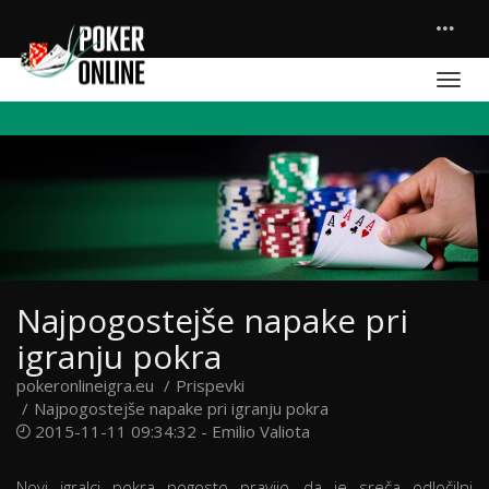
Najpogostejše napake pri
igranju pokra
pokeronlineigra.eu
Prispevki
Najpogostejše napake pri igranju pokra
2015-11-11 09:34:32 -
Emilio Valiota
Novi igralci pokra pogosto pravijo, da je sreča odločilni