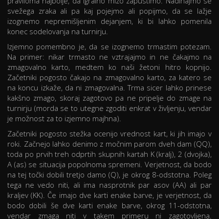
praviloma najbolje, da igralno mizo zapustimo. Nadihajmo se
svežega zraka ali pa kaj pojejmo ali popijmo, da se lažje
izognemo nepremišljenim dejanjem, ki bi lahko pomenila
konec sodelovanja na turnirju.
Izjemno pomembno je, da se izognemo trmastim potezam.
Na primer: nikar trmasto ne vztrajajmo in ne čakajmo na
zmagovalno karto, medtem ko naši žetoni hitro kopnijo.
Začetniki pogosto čakajo na zmagovalno karto, za katero se
na koncu izkaže, da ni zmagovalna. Trma sicer lahko prinese
kakšno zmago, skoraj zagotovo pa ne pripelje do zmage na
turnirju (morda se to utegne zgoditi enkrat v življenju, vendar
je možnost za to izjemno majhna).
Začetniki pogosto stežka ocenijo vrednost kart, ki jih imajo v
roki. Začnejo lahko denimo z močnim parom dveh dam (QQ),
toda po prvih treh odprtih skupnih kartah K (kralj), 2 (dvojka),
A (as) se situacija popolnoma spremeni. Verjetnost, da bodo
na tej točki dobili tretjo damo (Q), je okrog 8-odstotna. Poleg
tega ne vedo niti, ali ima nasprotnik par asov (AA) ali par
kraljev (KK). Če imajo dve karti enake barve, je verjetnost, da
bodo dobili še dve karti enake barve, okrog 11-odstotna,
vendar zmaga niti v takem primeru ni zagotovljena.